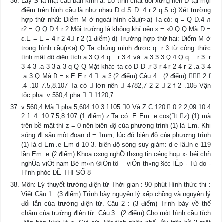
Lấy S là mặt cầu bán kính a. Do tính chất đối xứng nên D tại mọi
điểm trên hình cầu là như nhau D d S D .4 r 2 q S c) Xét trường
hợp thứ nhất: Điểm M ở ngoài hình cầu(r>a) Ta có: q = Q D.4 л
r2 = Q Q D 4 r 2 Môi trường là không khí nên ε = ε0 Q Q Mà D =
ε.E = E = 4 r 2 4 r 2 (1 điểm) d) Trường hợp thứ hai: Điểm M ở
trong hình cầu(r<a) Q Ta chứng minh được q .r 3 từ công thức
tính mật độ điện tích a 3 Q 4 q . .r 3 4 và .a 3 3 3 Q 4 Q q . .r 3 .r
3 4 3 .a 3 3 a 3 q Q Q Mặt khác ta có D D .r 3 r 4 r 2 4 r 2 .a 3 4
.a 3 Q Mà D = ε.E E r 4  .a 3 (2 điểm) Câu 4 : (2 điểm)  2 f
.4 .10 7.5,8.107 Ta có  lớn nên  4782,7 2 2  2 f 2 .105 Vận
tốc pha: v 560,4 pha   1120,7
v 560,4 Mà  pha 5,604.10 3 f 105 0 Và Z C 120  0 2 2,09.10 4
2 f .4 .10 7.5,8.107 (1 điểm) z Ta có: E Em .e cos(t z) (1) mà
trên bề mặt thì z = 0 nên biên độ của phương trình (1) là Em. Khi
sóng đi sâu một đoạn d = 1mm, lúc đó biên độ của phương trình
(1) là d Em .e Em d 10 3. biên độ sóng suy giảm: d e lân e 119
lần Em .e (2 điểm) Khoa c«ng nghÖ th«ng tin céng hoµ x· héi chñ
nghÜa viÖt nam Bé m«n ®iÖn tö – viÔn th«ng §éc lËp - Tù do -
H¹nh phóc ĐỀ THI SỐ 8
Môn: Lý thuyết trường điện từ Thời gian : 90 phút Hình thức thi :
Viết Câu 1 : (3 điểm) Trình bày nguyên lý xếp chồng và nguyên lý
đổi lẫn của trường điện từ. Câu 2 : (3 điểm) Trình bày về thế
chậm của trường điện từ. Câu 3 : (2 điểm) Cho một hình cầu tích