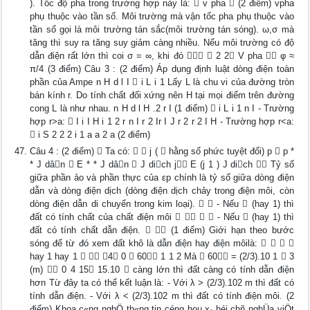
). Tốc độ pha trong trường hợp này là:  v pha  (2 điểm) vpha
phụ thuộc vào tần số. Môi trường mà vận tốc pha phụ thuộc vào
tần số gọi là môi trường tán sắc(môi trường tán sóng). ω,σ mà
tăng thì suy ra tăng suy giảm càng nhiều. Nếu môi trường có độ
dẫn điện rất lớn thì coi σ = ∞, khi đó   2 2 V pha  φ ≈
π/4 (3 điểm) Câu 3 : (2 điểm) Áp dụng định luật dòng điện toàn
phần của Ampe n H d l I  i L i 1 Lấy L là chu vi của đường tròn
bán kính r. Do tính chất đối xứng nên H tại mọi điểm trên đường
cong L là như nhau. n H d l H .2 r I (1 điểm)  i L i 1 n I - Trường
hợp r>a:  I i I H i 1 2 r n I r 2 Ir I J r 2 r 2 I H - Trường hợp r<a:
 i S 2 2 2 i 1 a a 2 a (2 điểm)
Câu 4 : (2 điểm)  Ta có:   j (  hằng số phức tuyệt đối) p  p *
* J dân  E * * J dân  J dich j E (j 1 ) J dich  Tỷ số
giữa phần ảo và phần thực của εp chính là tỷ số giữa dòng điện
dẫn và dòng điện dịch (dòng điện dịch chảy trong điện môi, còn
dòng điện dẫn di chuyển trong kim loại).   - Nếu  (hay 1) thì
đất có tính chất của chất điện môi     - Nếu  (hay 1) thì
đất có tính chất dẫn điện.   (1 điểm) Giới hạn theo bước
sóng để từ đó xem đất khô là dẫn điện hay điện môilà:    
hay 1 hay 1   4 0  60 1 1 2 Mà  60 = (2/3).10 1  3
(m)  0 4 15 15.10  càng lớn thì đất càng có tính dẫn điện
hơn Từ đây ta có thể kết luận là: - Với λ > (2/3).102 m thì đất có
tính dẫn điện. - Với λ < (2/3).102 m thì đất có tính điện môi. (2
điểm) Khoa c«ng nghÖ th«ng tin céng hoµ x· héi chñ nghÜa viÖt