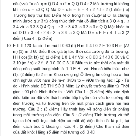
cầu(r>a) Ta có: q = Q D.4 л r2 = Q Q D 4 r 2 Môi trường là không
khí nên ε = ε0 Q Q Mà D = ε.E = E = 4 r 2 4 r 2 (1 điểm) b)
Trường hợp thứ hai: Điểm M ở trong hình cầu(r<a) Q Ta chứng
minh được q .r 3 từ công thức tính mật độ điện tích a 3 Q 4 q . .r
3 4 và .a 3 3 3 Q 4 Q q . .r 3 .r 3 4 3 .a 3 3 a 3 q Q Q Mặt khác ta
có D D .r 3 r 4 r 2 4 r 2 .a 3 4 .a 3 Q Mà D = ε.E E r 4  .a 3 (2
điểm) Câu 4 : (2 điểm)
E   120 Ta có  m mà  0 60 () H m  4 0 2 E 10 3 H m (A/
m) (1) m  60 Biểu thức giá trị tức thời của cường độ từ trường:
H H cos(t kt) (1) (1 điểm) 1 8 1 4 f Với k   2 f 4 0 0 và C
3.10 (m / s) k 2 f . 8  0 0 C 3.10 Biểu thức tức thời của mật độ
dòng công suất trung bình là: 1  E H , với Hm có biểu thức như
(1). (2 điểm) tb 2 m m Khoa c«ng nghÖ th«ng tin céng hoµ x· héi
chñ nghÜa viÖt nam Bé m«n ®iÖn tö – viÔn th«ng §éc lËp - Tù
do - H¹nh phóc ĐỀ THI SỐ 3 Môn: Lý thuyết trường điện từ Thời
gian : 90 phút Hình thức thi : Viết Câu 1 : (3 điểm) Hãy xác định
điều kiện bờ đối với thành phần tiếp tuyến của véc tơ cường độ
điện trường và từ trường trên bề mặt phân cách giữa hai môi
trường. Câu 2 : (3 điểm) Hãy trình bày về sóng điện từ phẳng
trong môi trường dẫn điện. Câu 3 : (2 điểm) Tính trường và thế
tạo ra bởi một trục tích điện có mật độ điện tích dài là ρ L, tại
điểm cách trục 1 khoảng r. Câu 4 : (2 điểm) Cho tham số điện
của đất khô: Hằng số điện môi tương đối  4