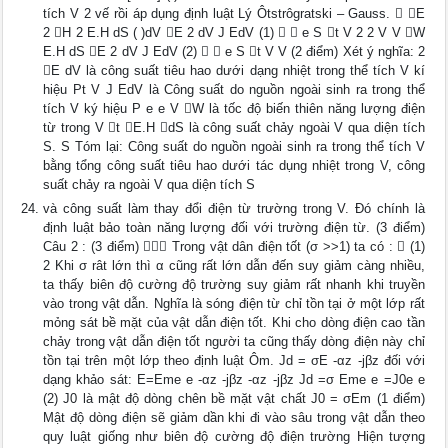
tích V 2 vế rồi áp dụng định luật Lý Ôtstrôgratski – Gauss.  E
2 H 2 E.H dS ( )dV E 2 dV J EdV (1)   e S t V 2 2 V V W
E.H dS E 2 dV J EdV (2)   e S t V V (2 điểm) Xét ý nghĩa: 2
E dV là công suất tiêu hao dưới dạng nhiệt trong thể tích V kí
hiệu Pt V J EdV là Công suất do nguồn ngoài sinh ra trong thể
tích V ký hiệu P e e V W là tốc độ biến thiên năng lượng điện
từ trong V t E.H dS là công suất chảy ngoài V qua diện tích
S. S Tóm lại: Công suất do nguồn ngoài sinh ra trong thể tích V
bằng tổng công suất tiêu hao dưới tác dụng nhiệt trong V, công
suất chảy ra ngoài V qua diện tích S
và công suất làm thay đổi điện từ trường trong V. Đó chính là
định luật bảo toàn năng lượng đối với trường điện từ. (3 điểm)
Câu 2 : (3 điểm)  Trong vật dân điện tốt (σ >>1) ta có :  (1)
2 Khi σ rât lớn thì α cũng rất lớn dẫn đến suy giảm càng nhiều,
ta thấy biên độ cường độ trường suy giảm rất nhanh khi truyền
vào trong vật dẫn. Nghĩa là sóng điện từ chỉ tồn tại ở một lớp rất
mỏng sát bề mặt của vật dẫn điện tốt. Khi cho dòng điện cao tần
chảy trong vật dẫn điện tốt người ta cũng thấy dòng điện này chỉ
tồn tại trên một lớp theo định luật Ôm. Jd = σE -αz -jβz đối với
dạng khảo sát: E=Eme e -αz -jβz -αz -jβz Jd =σ Eme e =J0e e
(2) J0 là mật độ dòng chên bề mặt vật chất J0 = σEm (1 điểm)
Mật độ dòng điện sẽ giảm dần khi đi vào sâu trong vật dẫn theo
quy luật giống như biên độ cường độ điện trường Hiện tượng