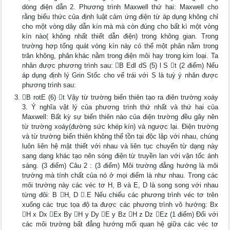
dòng điện dẫn 2. Phương trình Maxwell thứ hai: Maxwell cho
rằng biểu thức của định luật cảm ứng điện từ áp dụng không chỉ
cho một vòng dây dẫn kín mà mà còn đúng cho bất kì một vòng
kín nào( không nhất thiết dẫn điện) trong không gian. Trong
trường hợp tổng quát vòng kín này có thể một phân nằm trong
trân không, phân khác nằm trong điện môi hay trong kim loại. Ta
nhân được phương trình sau: B Edl dS (5) l S t (2 điểm) Nếu
áp dụng định lý Grin Stốc cho vế trái với S là tuỳ ý nhân được
phương trình sau:
B rotE (6) t Vậy từ trường biến thiên tạo ra điên trường xoáy
3. Ý nghĩa vật lý của phương trình thứ nhất và thứ hai của
Maxwell: Bất kỳ sự biến thiên nào của điện trường đều gây nên
từ trường xoáy(đường sức khép kín) và ngược lại. Điện trường
và từ trường biến thiên không thể tồn tại độc lập với nhau, chúng
luôn liên hệ mật thiết với nhau và liên tục chuyển từ dạng này
sang dạng khác tạo nên sóng điện từ truyền lan với vận tốc ánh
sáng. (3 điểm) Câu 2 : (3 điểm) Môi trường đẳng hướng là môi
trường mà tính chất của nó ở mọi điểm là như nhau. Trong các
môi trường này các véc tơ H, B và E, D là song song với nhau
từng đôi: B H, D .E Nếu chiếu các phương trình véc tơ trên
xuống các trục tọa độ ta được các phương trình vô hướng: Bx
H x Dx Ex By H y Dy E y Bz H z Dz Ez (1 điểm) Đối với
các môi trường bất đẳng hướng mối quan hệ giữa các véc tơ