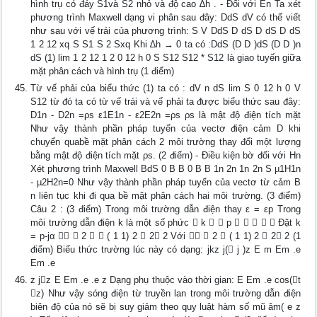
hình trụ có đáy S1và S2 nhỏ và độ cao ∆h . - Đối với En Ta xét
phương trình Maxwell dạng vi phân sau đây: DdS dV có thể viết
như sau với vế trái của phương trình: S V DdS D dS D dS D dS
1 2 12 xq S S1 S 2 Sxq Khi ∆h → 0 ta có :DdS (D D )dS (D D )n
dS (1) lim 1 2 12 1 2 0 12 h 0 S S12 S12 * S12 là giao tuyến giữa
mặt phân cách và hình trụ (1 điểm)
Từ vế phải của biểu thức (1) ta có : dV n dS lim S 0 12 h 0 V
S12 từ đó ta có từ vế trái và vế phải ta được biểu thức sau đây:
D1n - D2n =ρs ε1E1n - ε2E2n =ρs ρs là mật độ điện tích mặt
Như vậy thành phần pháp tuyến của vectơ điện cảm D khi
chuyển quabề mặt phân cách 2 môi trường thay đổi một lượng
bằng mật độ điện tích mặt ρs. (2 điểm) - Điều kiện bờ đối với Hn
Xét phương trình Maxwell BdS 0 B B 0 B B 1n 2n 1n 2n S µ1H1n
- µ2H2n=0 Như vậy thành phần pháp tuyến của vectơ từ cảm B
n liên tục khi đi qua bề mặt phân cách hai môi trường. (3 điểm)
Câu 2 : (3 điểm) Trong môi trường dẫn điện thay ε = εp Trong
môi trường dẫn điện k là một số phức  k   p      Đặt k
= p-jα   2   ( 1 1) 2  2 2 Với   2  ( 1 1) 2  2 2 (1
điểm) Biểu thức trường lúc này có dạng: jkz j( j )z E m Em .e
Em .e
z jz E Em .e .e z Dạng phụ thuộc vào thời gian: E Em .e cos(t
z) Như vậy sóng điện từ truyền lan trong môi trường dẫn điện
biên độ của nó sẽ bị suy giảm theo quy luật hàm số mũ âm( e z