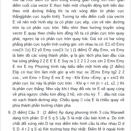
điểm cuối của vectơ E thực hiện một chuyển động tịnh tiến dọc
theo một đường thẳng thì ta nói sóng điện từ phân cực
thẳng(phân cực tuyến tính). Tương tự nếu điểm cuối của vectơ
E vẽ nên một hình elip ta có phân cực elip, còn vẽ nên đường
tròn ta có phân cực tròn. Nếu nhìn theo hướng truyền sóng
vectơ E quay theo chiều kim đồng hồ ta có phân cực tròn quay
phải, ngược lại có phân cực tròn quay trái. Giả sử có hai sóng
phẳng phân cực tuyến tính vuông góc với nhau ta có: E1 x0 Emx
cos(t z) E2 y0 Emy cos(t z ) (1 điểm) Ở đây Emx, và Emy
là biên độ các sóng thành phần, φ là góc lệch pha ban đầu của
hai sóng phẳng 2 2 E E E E Suy ra 1 2 2 1 2 cos sin 2 Emx Emy
E mx E my Phương trình này biểu diễn một hình elip (2 điểm)
Elip có trục lớn làm một góc φ với trục ox 2Emx Emy tg2 2 2
cos ; với Emx > Emy E mx E my - Khi Emx =Emy; φ = ±π/2 thì
phân cực lúc này là phân cực tròn. - Khi φ = nπ (n = ±1, ±2, ) thì
là phân cực thẳng. Như vậy khi t thay đổi véc tơ E sẽ quay cùng
về phía ngược chiều kim đồng 2 hồ, với chu kỳ: T , đầu nút của
nó vạch thành đường elíp. Chiều quay  của E là chiều quay về
phía thành phần trường chậm pha.
(3 điểm) Câu 3 : (2 điểm) Áp dụng phương trình 3 của Maxwell
dạng tích phân: D d S q S Lấy S là mặt cầu bán kính a. Do tính
chất đối xứng nên D tại mọi điểm trên hình cầu là như nhau D d
S D .4 r 2 q S a) Xét trường hợp thứ nhất: Điểm M ở ngoài hình