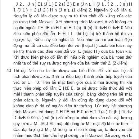
, J 2 , , J n ) E1 (J 1 ) E 2 (J 2 ) E n (J n ). H (J 1 , J 2 , , J n ) H
1 (J 1 ) H 2 (J 2 ) H n (J n ). (1 điểm) 2. Nguyên lý đổi lẫn a,
Nguyên lý đổi lẫn được suy ra từ tính chất đối xứng của các
phương trình Maxwell. Xét phương trình Maxwell ở đó không có
nguồn ngoài. E E rotH  rotE  (a) t (b) t divH 0 divE 0 Nếu
điều kiện phép đổi lẫn: E H; . thì hệ (a) trở thành hệ (b) và
ngược lại. Điều này có nghĩa là: Nếu như có hai bài toán điện
động mà tất cả các điều kiện đối với (hoặcH ) củaE bài toán này
sẽ trở thành các điều kiện đối với E (hoặc H ) của bài toán kia.
Khi thực hiện phép đổi lẫn thì nếu biết nghiệm của bài toán thứ
nhất ta có thể suy ra được nghiệm của bài toán thứ 2. (2 điểm)
Thí dụ: Nếu như ta tìm được các biểu thức đối với các hệ số
tích phân được xác định từ điều kiện thành phần tiếp tuyến của
véc tơ E = 0. Trên bề mặt biên giới của 2 môi trường thì khi
thực hiện phép đổi lẫn: E H; . ta sẽ được biểu thức đối với
màH thành phần tiếp tuyến của cũngH bằng không trên bề mặt
phân cách. b, Nguyên lý đổi lẫn cũng áp dụng được đối với
không gian ở đó có nguồn điện từ trường. Lúc này hệ phương
trình Maxwell có dạng:  H E rot E  rotH  J (a ) t (b ) t div
D divB 0 Để (a ) và (b ) đối xứng ta phải đưa vào các đại lượng
quy ước J M , M J M : mật độ dòng từ M : mật độ khối từ tích. -
Các đại lượng J M , M trong tự nhiên không có, ta đưa vào chỉ
nhằm mục đích làm cho hệ phương trình Maxwell đối xứng với E