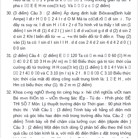
pha c  E E H m cos(t kz). Và    z c  (2 điểm)
(3 điểm) Câu 3 : (2 điểm) Áp dụng định luật Biôxava(Định luật
Ampe) I dl.r H  0  2 4 l r d O M Mà ta códl.r0  dl sin .i . Từ
đây ra suy ra: I dl sin H .i l 4 r 2 r d Từ hình vẽ ta thấy r Idl sin (1
điểm) I sin H dl (1) 4 d 2 l ( ) sin l 1 dl d vacot g d dl d (2) d sin 2
d sin 2 Khi l biến đổi từ -∞ → +∞ thì biến đổi từ 0 đến л. Thay (2)
vào (1) ta có: I sin d I sin I I H . d d cos 2 4 d 2 sin 4 d 4 2 d 0 ( )
0 0 sin
(2 điểm) Câu 4 : (2 điểm) E   120 Ta có  m mà  0 60 () H m
 4 0 2 E 10 3 H m (A/ m) m  60 Biểu thức giá trị tức thời của
cường độ từ trường: H H cos(t kt) (1) (1 điểm) 1 8 1 4 f Với k 
 2 f 4 0 0 và C 3.10 (m / s) k 2 f . 8  0 0 C 3.10 Biểu thức
tức thời của mật độ dòng công suất trung bình là: 1  E H , với
Hm có biểu thức như (1). tb 2 m m (2 điểm)
Khoa c«ng nghÖ th«ng tin céng hoµ x· héi chñ nghÜa viÖt nam
Bé m«n ®iÖn tö – viÔn th«ng §éc lËp - Tù do - H¹nh phóc ĐỀ
THI SỐ 7 Môn: Lý thuyết trường điện từ Thời gian : 90 phút Hình
thức thi : Viết Câu 1 : (3 điểm) Trình bày về hằng số điện môi
phức và góc tiêu hao điện môi trong trường điều hòa. Câu 2 : (3
điểm) Trình bày về thế chậm của lưỡng cực điện (dipole điện )
Câu 3 : (2 điểm) Một điện tích dòng Q phân bố đều theo thể tích
quả cầu có bán kính là a, với môi độ điện thẩm ε đặt trong không