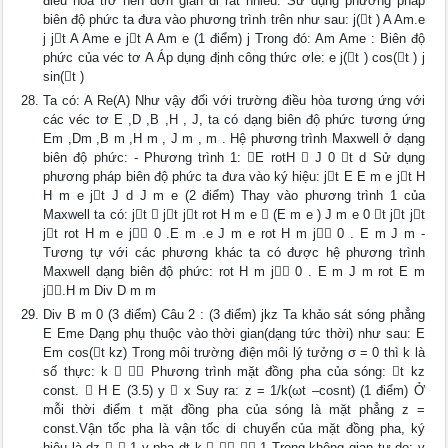
điều hòa trở nên đơn giản đi rất nhiều. Sử dụng phương pháp
biên độ phức ta đưa vào phương trình trên như sau: j(t ) A Am.e
j jt A Ame e jt A Am e (1 điểm) j Trong đó: Am Ame : Biên độ
phức của véc tơ A Áp dụng định công thức ơle: e j(t ) cos(t ) j
sin(t )
Ta có: A Re(A) Như vậy đối với trường điều hòa tương ứng với
các véc tơ E ,D ,B ,H , J, ta có dạng biên độ phức tương ứng
Em ,Dm ,B m ,H m , J m , m . Hệ phương trình Maxwell ở dạng
biên độ phức: - Phương trình 1: E rotH  J 0 t d Sử dụng
phương pháp biên độ phức ta đưa vào ký hiệu: jt E E m e jt H
H m e jt J d J m e (2 điểm) Thay vào phương trình 1 của
Maxwell ta có: jt  jt jt rot H m e  (E m e ) J m e 0 t jt jt
jt rot H m e j 0 .E m .e J m e rot H m j 0 . E m J m -
Tương tự với các phương khác ta có được hệ phương trình
Maxwell dạng biên độ phức: rot H m j 0 . E m J m rot E m
j.H m Div D m m
Div B m 0 (3 điểm) Câu 2 : (3 điểm) jkz Ta khảo sát sóng phẳng
E Eme Dạng phụ thuộc vào thời gian(dạng tức thời) như sau: E
Em cos(t kz) Trong môi trường điện môi lý tưởng σ = 0 thì k là
số thực: k   Phương trình mặt đồng pha của sóng: t kz
const.  H E (3.5) y  x Suy ra: z = 1/k(ωt –cosnt) (1 điểm) Ở
mỗi thời điểm t mặt đồng pha của sóng là mặt phẳng z =
const.Vận tốc pha là vận tốc di chuyển của mặt đồng pha, ký
hiệu là dz   1 v pha dt k    1 Trong không gian tự do: v