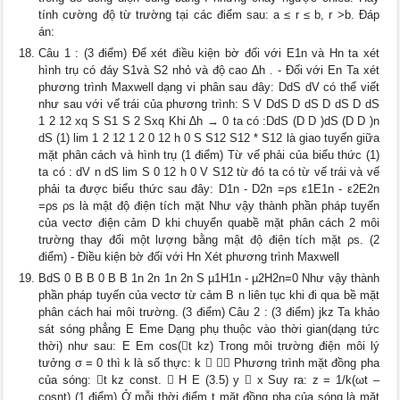
tính cường độ từ trường tại các điểm sau: a ≤ r ≤ b, r >b. Đáp
án:
Câu 1 : (3 điểm) Để xét điều kiện bờ đối với E1n và Hn ta xét
hình trụ có đáy S1và S2 nhỏ và độ cao ∆h . - Đối với En Ta xét
phương trình Maxwell dạng vi phân sau đây: DdS dV có thể viết
như sau với vế trái của phương trình: S V DdS D dS D dS D dS
1 2 12 xq S S1 S 2 Sxq Khi ∆h → 0 ta có :DdS (D D )dS (D D )n
dS (1) lim 1 2 12 1 2 0 12 h 0 S S12 S12 * S12 là giao tuyến giữa
mặt phân cách và hình trụ (1 điểm) Từ vế phải của biểu thức (1)
ta có : dV n dS lim S 0 12 h 0 V S12 từ đó ta có từ vế trái và vế
phải ta được biểu thức sau đây: D1n - D2n =ρs ε1E1n - ε2E2n
=ρs ρs là mật độ điện tích mặt Như vậy thành phần pháp tuyến
của vectơ điện cảm D khi chuyển quabề mặt phân cách 2 môi
trường thay đổi một lượng bằng mật độ điện tích mặt ρs. (2
điểm) - Điều kiện bờ đối với Hn Xét phương trình Maxwell
BdS 0 B B 0 B B 1n 2n 1n 2n S µ1H1n - µ2H2n=0 Như vậy thành
phần pháp tuyến của vectơ từ cảm B n liên tục khi đi qua bề mặt
phân cách hai môi trường. (3 điểm) Câu 2 : (3 điểm) jkz Ta khảo
sát sóng phẳng E Eme Dạng phụ thuộc vào thời gian(dạng tức
thời) như sau: E Em cos(t kz) Trong môi trường điện môi lý
tưởng σ = 0 thì k là số thực: k   Phương trình mặt đồng pha
của sóng: t kz const.  H E (3.5) y  x Suy ra: z = 1/k(ωt –
cosnt) (1 điểm) Ở mỗi thời điểm t mặt đồng pha của sóng là mặt