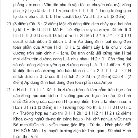
phẳng z = const.Vận tốc pha là vận tốc di chuyển của mặt đồng
pha, ký hiệu là dz   1 v pha dt k    1 Trong không gian
tự do: v pha c  E E H m cos(t kz). Và    z c  (2 điểm)
(3 điểm) Câu 3 : (2 điểm) Mật độ dòng điện dịch chảy qua hai bản
tụ là: E E U J   Mà E . Từ đây ta suy ra được: Dich t 0
t d   J 0 U cost Dich d m  r 2 Mà I J * S J * .r 2 0 1 U
cost dich dich 1 dich 1 d m Áp dụng định luật dòng điện
toàn phần của Ampe H d l  I L (1 điểm) Lấy L là chu vi của
đường tròn bán kính r = 1cm. Do tính chất đối xứng nên H tại
mọi điểm trên đường cong L là như nhau. H.2 r  I Còn tổng đại
số các dòng điện xuyên qua đường cong L là:  I J dich .S (S
là diện tích của đường tròn bán kính r). J . r 2 J   I J . r 2 H
dich dich .r 0 rU cost  dich 2 r 2 2d m (2 điểm) Câu 4 : (2
điểm) Áp dụng định luật dòng điện toàn phần của Ampe
n H d l I  i L i 1 Xét L là đường tròn có tâm nằm trên trục của
cáp đồng trục bán kính r. L vuông góc với trục của cáp. Do tính
chất đối xứng của cáp nên H tại mọi điểm trên L là như nhau: n
H.2 r  I i i 1 (1 điểm) n I - Trường hợp r>b thì  I i I I 0 H 0 I i 1
n - Trường hợp a≤ r ≤b thì  I i I 2b i 1 I H.2 r I H 2 r (2 điểm)
Khoa c«ng nghÖ th«ng tin céng hoµ x· héi chñ nghÜa viÖt nam
Bé m«n ®iÖn tö – viÔn th«ng §éc lËp - Tù do - H¹nh phóc ĐỀ
THI SỐ 5 Môn: Lý thuyết trường điện từ Thời gian : 90 phút Hình
thức thi : Viết