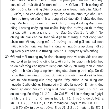
điện bán kính là a. Giả sử điện tích phân phố đều trên bề 2 mặt
của nó với mật độ điện tích mặt ρ s = Q/4лa . Tính cường độ
điện trường tại những điểm ở ngoài và ở trong hình cầu. Câu 4 :
(2 điểm) Cho cáp đồng trục được tạo bởi hai hình trục dẫn điện,
hình trụ trong có bán kính a, trong đó có dao điện I chảy dọc theo
dây. Và hình trụ ngoài có bán kính b, trong đó dòng điện cũng
bằng I nhưng chảy ngược chiều. Hãy tính cường độ từ trường
tại các điểm sau: a ≤ r ≤ b, r >b. Đáp án: Câu 1 : (3 điểm) Nói
chung khi giải các bài toán về điện từ trường là một công việc
phức tạp. Vì vậy trong một số trường hợp để giải các bài toán
một cách đơn giản và nhanh chóng hơn người ta áp dụng một số
nguyên lý cơ bản của trường điện từ. 1. Nguyên lý xếp chồng
Đối với môi trường tuyến tính phương trình vi phân viết cho các
véc tơ điện từ trường cũng là tuyến tính. Từ giáo trình toán học
ta đã biết tổng các nghiệm riêng của bất kỳ phương trình vi phân
tuyến tính nào cũng là nghiệm riêng của phương trình này. Do đó
ta có thể thấy rằng: trường do một số nguồn nào đó sẽ là tổng
véc tơ các trường của từng nguồn. Đây chính là nội dung của
nguyên lý xếp chồng. Nhưng có một điều là nguyên lý này không
được áp dụng đối với công suất hoặc năng lượng. Thí dụ: Giả
sử có n nguồn dòng J1, J 2 , , Jn Gọi E1, H 1 là trường do Jgây1
ra khi J 2 J 3 , , Jn 0 Tương tự: E1, H 1 là trường do Jgây2 ra
khi J1 J 3 , , Jn 0 En , H n là trường do Jgây1 ra khi J n J 1, , J
n 1 0 Từ đây ta suy ra trường E do J1, J 2 , , Jn gây ra là: E(J 1