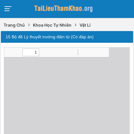
›
›
Trang Chủ
Khoa Học Tự Nhiên
Vật Lí
15 Bộ đề Lý thuyết trường điện từ (Có đáp án)