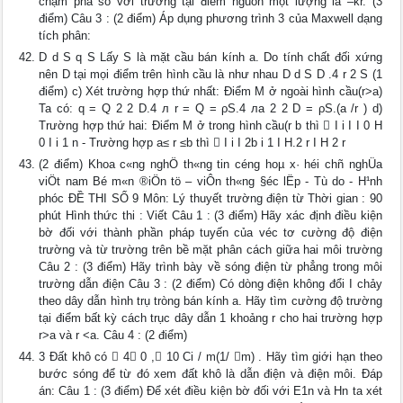
chậm pha so với trường tại điểm nguồn một lượng là –kr. (3
điểm) Câu 3 : (2 điểm) Áp dụng phương trình 3 của Maxwell dạng
tích phân:
D d S q S Lấy S là mặt cầu bán kính a. Do tính chất đối xứng
nên D tại mọi điểm trên hình cầu là như nhau D d S D .4 r 2 S (1
điểm) c) Xét trường hợp thứ nhất: Điểm M ở ngoài hình cầu(r>a)
Ta có: q = Q 2 2 D.4 л r = Q = ρS.4 лa 2 2 D = ρS.(a /r ) d)
Trường hợp thứ hai: Điểm M ở trong hình cầu(r b thì  I i I I 0 H
0 I i 1 n - Trường hợp a≤ r ≤b thì  I i I 2b i 1 I H.2 r I H 2 r
(2 điểm) Khoa c«ng nghÖ th«ng tin céng hoµ x· héi chñ nghÜa
viÖt nam Bé m«n ®iÖn tö – viÔn th«ng §éc lËp - Tù do - H¹nh
phóc ĐỀ THI SỐ 9 Môn: Lý thuyết trường điện từ Thời gian : 90
phút Hình thức thi : Viết Câu 1 : (3 điểm) Hãy xác định điều kiện
bờ đối với thành phần pháp tuyến của véc tơ cường độ điện
trường và từ trường trên bề mặt phân cách giữa hai môi trường
Câu 2 : (3 điểm) Hãy trình bày về sóng điện từ phẳng trong môi
trường dẫn điện Câu 3 : (2 điểm) Có dòng điện không đổi I chảy
theo dây dẫn hình trụ tròng bán kính a. Hãy tìm cường độ trường
tại điểm bất kỳ cách trục dây dẫn 1 khoảng r cho hai trường hợp
r>a và r <a. Câu 4 : (2 điểm)
3 Đất khô có  4 0 , 10 Ci / m(1/ m) . Hãy tìm giới hạn theo
bước sóng để từ đó xem đất khô là dẫn điện và điện môi. Đáp
án: Câu 1 : (3 điểm) Để xét điều kiện bờ đối với E1n và Hn ta xét