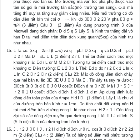
phụ thuộc vào tần số. Môi trường mà vận tốc pha phụ thuộc vào
tần số gọi là môi trường tán sắc(môi trường tán sóng). ω,σ mà
tăng thì suy ra tăng suy giảm càng nhiều. Nếu môi trường có độ
dẫn điện rất lớn thì coi σ = ∞, khi đó   2 2 V pha  φ ≈
π/4 (3 điểm) Câu 3 : (2 điểm) Áp dụng phương trình 3 của
Maxwell dạng tích phân: D d S q S Lấy S là hình trụ thẳng dài vô
hạn D tại mọi điểm trên diện tích xung quanh(Sxq) của hình trụ
như nhau.
L Ta có: Sxq = 2лr.l (l →∞) và q = ρL.l D.Sxq = q và D.2лrl = ρL.l
D 2 r Mà D = εE E L (1 điểm) 2 r  Thế tại điểm cách trục một
khoảng r là: Ed r L dr M M 2 r Tương tự tại điểm cách trục một
khoảng x: Điện trường: E L 2  x L Thế: Ed x dx r r 2 x 1 L ln x
L ln C 2  r 2  r (2 điểm) Câu 23: Mật độ dòng điện dịch chảy
qua hai bản tụ là: E E U J   Mà E . Từ đây ta suy ra được:
Dich t 0 t d   J 0 U cost Dich d m  r 2 Mà I J * S J *
.r 2 0 1 U cost dich dich 1 dich 1 d m Áp dụng định luật
dòng điện toàn phần của Ampe H d l  I (1 điểm) L Lấy L là chu vi
của đường tròn bán kính r = 1cm. Do tính chất đối xứng nên H
tại mọi điểm trên đường cong L là như nhau. H.2 r  I Còn tổng
đại số các dòng điện xuyên qua đường cong L là:  I J dich .S
(S là diện tích của đường tròn bán kính r).
J . r 2 J   I J . r 2 H dich dich .r 0 rU cost  dich 2 r 2 2d
m (2 điểm) Câu 4 : (2 điểm) Ta có hằng số điện môi phức tương