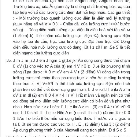
tử cơ bản để cấu tạo nên các Ăngten dây, Ăngten chấn tử,
Trường bức xạ của Ăngten này là chồng chất trường bức xạ của
tập hợp vô số các lưỡng cực điện đặt nối tiếp nhau. Các giả thiết
: - Môi trường bao quanh lưỡng cực điện là điện môi lý tưởng
(ε,µ= hằng số và σ = 0 ). - Chiều dài của lưỡng cực l<<λ( bước
sóng). - Dòng điện nuôi lưỡng cực điện là điều hoà với tần số ω
(1 điểm) b) Thế chậm của lưỡng cực điện Đặt lượng cực điện
vào hệ toạ độ cầu, trục của lưỡng cực đặt theo trục OZ Dòng
điện điều hoà nuôi lưỡng cực có dạng: it I z z0 I m .Se S là tiết
diện ngang của lưỡng cực điện
J m J m .z0 J em J ngm 1 g(t).e jkr Áp dụng công thức thế chậm
 dV (1) cho véc tơ A của (t) em 4 V r  z .J .e ikr phương trình
sóng (1)ta được: A 0 m dV em 4 V r (2 điểm) Vì dòng điện trong
lưỡng cực chỉ chảy theo phương trục z nên Ae mcũng hướng
theo trục z. Vì V=S*l là thể tích của lưỡng cực điện nên tích
phân trên có thể viết dưới dạng gọn hơn:  J e ikr  I e ikr A z m
dV z m dl (2) em 0 0 4 V r 4 l r Vì l rất mảnh và ngắn nên có thể
coi dòng tại mọi điểm trên lưỡng cực điện có biên độ và pha như
nhau. Hơn nữa r >> l nên:  I l e ikr A z m . (3) en 0 4 r r Vì z0 r0
cos  0 sin  I l e ikr Nên A m (r cos  sin ) (4) em 4 r r 0 0
1 Ae Từ biểu thức nếu sử dụng biểu thức H rotAe và E grad e
ta  t sẽ tìm được các véc tơ H , E . (3 điểm) Câu 3 : (2 điểm)
Áp dụng phương trình 3 của Maxwell dạng tích phân: D d S q S