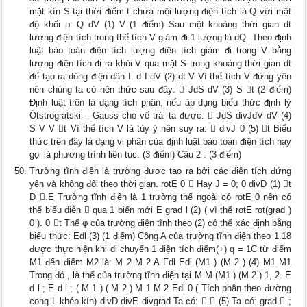
mặt kín S tại thời điểm t chứa mội lượng điện tích là Q với mật
độ khối ρ: Q dV (1) V (1 điểm) Sau một khoảng thời gian dt
lượng điện tích trong thể tích V giảm đi 1 lượng là dQ. Theo định
luật bảo toàn điện tích lượng điện tích giảm đi trong V bằng
lượng điện tích đi ra khỏi V qua mặt S trong khoảng thời gian dt
để tạo ra dòng điện dân I. d I dV (2) dt V Vì thể tích V đứng yên
nên chúng ta có hên thức sau đây:  JdS dV (3) S t (2 điểm)
Định luật trên là dạng tích phân, nếu áp dụng biểu thức định lý
Ôtstrogratski – Gauss cho vế trái ta được:  JdS divJdV dV (4)
S V V t Vì thể tích V là tùy ý nên suy ra:  divJ 0 (5) t Biểu
thức trên đây là dạng vi phân của định luật bảo toàn điện tích hay
gọi là phương trình liên tục. (3 điểm) Câu 2 : (3 điểm)
Trường tĩnh điện là trường được tạo ra bởi các điện tích đứng
yên và không đổi theo thời gian. rotE 0  Hay J = 0; 0 divD (1) t
D .E Trường tĩnh điện là 1 trường thế ngoài có rotE 0 nên có
thể biểu diễn  qua 1 biến mới E grad l (2) ( vì thế rotE rot(grad )
0 ). 0 t Thế φ của trường điện tĩnh theo (2) có thể xác định bằng
biểu thức: Edl (3) (1 điểm) Công A của trường tĩnh điện theo 1.18
được thực hiện khi di chuyển 1 điện tích điểm(+) q = 1C từ điểm
M1 đến điểm M2 là: M 2 M 2 A Fdl Edl (M1 ) (M 2 ) (4) M1 M1
Trong đó , là thế của trường tĩnh điện tại M M (M1 ) (M 2 ) 1, 2. E
d l ; E d l ; ( M 1 ) ( M 2 ) M 1 M 2 Edl 0 ( Tích phân theo đường
cong L khép kín) divD divE divgrad Ta có:   (5) Ta có: grad  ;