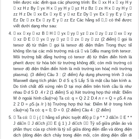
trên được xác định qua các phương trình: Bx  xx H x  xy H y
 xz H z By  yx H x  yy H y  yz H z Bz  zx H x  zy H y 
zz H z Dx  xx Ex  xy E y  xz Ez Dy  yx Ex  yy E y  yz
Ez Dz  zx Ex  zy E y  zz Ez Các hằng số , có thể được
viết dưới dạng như sau:
 xx  xy  xz B  H   yx  yy  yz  zx  zy  zz  xx  xy
 xz D E   yx  yy  yz   zx  zy  zz (2 điểm)  gọi là
tenxơ độ từ thẩm  gọi là tenxơ độ điện thẩm Trong thực tế
không tồn tại các môi trường mà cả  và đều mang tính tenxơ.
Môi trường bất đẳng hướng có tenxơ độ từ thẩm điển hình là
pherít được từ hóa bởi từ trường không đổi; còn môi trường có
tenxơ độ điện thẩm điển hình là môi trường ion hóa( môi trường
plasma). (3 điểm) Câu 3 : (2 điểm) Áp dụng phương trình 3 của
Maxwell dạng tích phân: D d S q S Lấy S là mặt cầu bán kính a.
Do tính chất đối xứng nên D tại mọi điểm trên hình cầu là như
nhau D d S D .4 r 2 (1 điểm) S a) Xét trường hợp thứ nhất: Điểm
M ở ngoài hình cầu(r>a) Ta có: q = Q 2 2 D.4 л r = Q = ρS.4 лa
2 2 D = ρS.(a /r ) b) Trường hợp thứ hai: Điểm M ở trong hình
cầu(r<a) Ta có: q = 0, D = 0. (2 điểm) Câu 4 : (2 điểm)
 Ta có:   j (  hằng số phức tuyệt đối) p  p * * J dân  E * *
J dân  J dich j E (j 1 ) J dich  Tỷ số giữa phần ảo và
phần thực của εp chính là tỷ số giữa dòng điện dẫn và dòng điện
dịch (dòng điện dịch chảy trong điện môi, còn dòng điện dẫn di