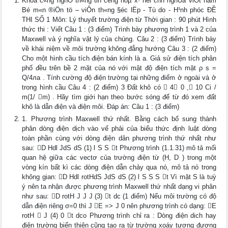
Khoa c«ng nghÖ th«ng tin céng hoµ x· héi chñ nghÜa viÖt nam
Bé m«n ®iÖn tö – viÔn th«ng §éc lËp - Tù do - H¹nh phóc ĐỀ
THI SỐ 1 Môn: Lý thuyết trường điện từ Thời gian : 90 phút Hình
thức thi : Viết Câu 1 : (3 điểm) Trình bày phương trình 1 và 2 của
Maxwell và ý nghĩa vật lý của chúng. Câu 2 : (3 điểm) Trình bày
về khái niệm về môi trường không đẳng hướng Câu 3 : (2 điểm)
Cho một hình cầu tích điện bán kính là a. Giả sử điện tích phân
phố đều trên bề 2 mặt của nó với mật độ điện tích mặt ρ s =
Q/4лa . Tính cường độ điện trường tại những điểm ở ngoài và ở
trong hình cầu Câu 4 : (2 điểm) 3 Đất khô có  4 0 , 10 Ci /
m(1/ m) . Hãy tìm giới hạn theo bước sóng để từ đó xem đất
khô là dẫn điện và điện môi. Đáp án: Câu 1 : (3 điểm)
1. Phương trình Maxwell thứ nhất. Bằng cách bổ sung thành
phân dòng điện dịch vào vế phải của biểu thức định luật dòng
toàn phần cùng với dòng điện dân phương trình thứ nhất như
sau: D Hdl JdS dS (1) l S S t Phương trình (1.1.31) mô tả mối
quan hệ giữa các vectơ của trường điện từ (H, D ) trong một
vòng kín bất kì các dòng điện dẫn chảy qua nó, mô tả nó trong
không gian: D Hdl rotHdS JdS dS (2) l S S S t Vì mặt S là tuỳ
ý nên ta nhận được phương trình Maxwell thứ nhất dạng vi phân
như sau: D rotH J J J (3) t dc (1 điểm) Nếu môi trường có độ
dẫn điện riêng σ=0 thì J E => J 0 nên phương trình có dạng: E
rotH  J (4) 0 t dco Phương trình chỉ ra : Dòng điện dich hay
điện trường biến thiên cũng tạo ra từ trường xoáy tương đương