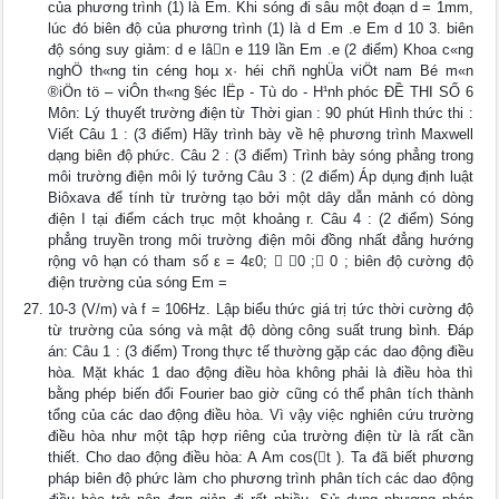
của phương trình (1) là Em. Khi sóng đi sâu một đoạn d = 1mm,
lúc đó biên độ của phương trình (1) là d Em .e Em d 10 3. biên
độ sóng suy giảm: d e lân e 119 lần Em .e (2 điểm) Khoa c«ng
nghÖ th«ng tin céng hoµ x· héi chñ nghÜa viÖt nam Bé m«n
®iÖn tö – viÔn th«ng §éc lËp - Tù do - H¹nh phóc ĐỀ THI SỐ 6
Môn: Lý thuyết trường điện từ Thời gian : 90 phút Hình thức thi :
Viết Câu 1 : (3 điểm) Hãy trình bày về hệ phương trình Maxwell
dạng biên độ phức. Câu 2 : (3 điểm) Trình bày sóng phẳng trong
môi trường điện môi lý tưởng Câu 3 : (2 điểm) Áp dụng định luật
Biôxava để tính từ trường tạo bởi một dây dẫn mảnh có dòng
điện I tại điểm cách trục một khoảng r. Câu 4 : (2 điểm) Sóng
phẳng truyền trong môi trường điện môi đồng nhất đẳng hướng
rộng vô hạn có tham số ε = 4ε0;  0 ; 0 ; biên độ cường độ
điện trường của sóng Em =
10-3 (V/m) và f = 106Hz. Lập biểu thức giá trị tức thời cường độ
từ trường của sóng và mật độ dòng công suất trung bình. Đáp
án: Câu 1 : (3 điểm) Trong thực tế thường gặp các dao động điều
hòa. Mặt khác 1 dao động điều hòa không phải là điều hòa thì
bằng phép biến đổi Fourier bao giờ cũng có thể phân tích thành
tổng của các dao động điều hòa. Vì vậy việc nghiên cứu trường
điều hòa như một tập hợp riêng của trường điện từ là rất cần
thiết. Cho dao động điều hòa: A Am cos(t ). Ta đã biết phương
pháp biên độ phức làm cho phương trình phân tích các dao động