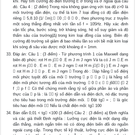
khí. Hãy tìm cường độ điện trường E ở trong và ở ngoài quả cầu
đó. Câu 4 : (2 điểm) Trong nửa không gian ứng với tọa độ z>0 là
môi trường dẫn điện, cụ thể là kim 7 loại đồng có độ dẫn điện
riêng  5,8.10 (1/ m); 0 ; 0  0 , theo phương trục z truyền
một sóng thẳng đồng nhất với tần số f = 105Hz. Hãy xác định
vận tốc pha, bước sóng, trở kháng sóng, hệ số suy giảm và độ
thấm sâu của trường(∆) trong kim loại đồng của sóng. Biên độ
cường độ trường sẽ giảm đi bao nhiêu lần so với bề mặt kim loại
khi sóng đi sâu vào được một khoảng d = 1mm.
Đáp án: Câu 1 : (3 điểm) - Từ phương trình 1 của Maxwell dạng
biên độ phức: rot H m j 0 .E m J m J ngm Và ta có J m .E m
rot H m j 0 . E m  . E m J ngm  rot H m j( 0 j ) E m J ngm
 rot H m J   p . E m J ngm  Trong đó : làp hằng  số điệnj
môi phức tuyệt đối của môi  trường  p   p  j là hằng số
điện môi phức tương đối của môi trường.  0  c   j60 ( 2
f ; p f  Có thể chứng minh rằng tỷ số giữa phần ảo và phần
thực của  p là : là  tỷ số điện dẫn và điện dịch, nó đặc trưng
cho tiêu hao trong môi trường điện môi.  Đặt tg = ;  là góc
tiêu hao điện môi  Nếu là chất điện môi: tg 100
Bán dẫn 0,01 < tg <100 (3 điểm) Câu 2 : (3 điểm) a) Định nghĩa
và các giả thiết Định nghĩa : Lưỡng cực điện là một dạng dây
dẫn thẳng, mảnh ngắn trên nó có dòng điện biến đổi do nguồn
ngoài cung cấp. Trong thực tế kỹ thuật, lưỡng cực điện là phần