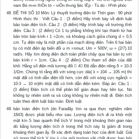
nam Bé m«n ®iÖn tö – viÔn th«ng §éc lËp - Tù do - H¹nh phóc
ĐỀ THI SỐ 10 Môn: Lý thuyết trường điện từ Thời gian : 90 phút
Hình thức thi : Viết Câu 1 : (3 điểm) Hãy trình bày về định luật
bảo toàn điện tích. Câu 2 : (3 điểm) Hãy trình bày về trường tĩnh
điện. Câu 3 : (2 điểm) Có 1 tụ phẳng không khí tạo thành từ hai
bản tròn bán kính r 1 =2cm, và khoảng cách giữa chúng d = 0,5
cm. Tụ điện này là một phần của mạch dòng điện. Trên 6 hai bản
tụ có một điện áp biến đổi u m =sinωt; Um = 500V; ω = (2/7).10
rad/s. Hãy tìm dòng điện dịch toàn phần chảy qua hai bản tụ với
bán kính r = 1cm. Câu 4 : (2 điểm) Cho tham số điện của đất
khô: Hằng số điện môi tương đối  4 Độ dẫn điện riêng δ = 10-3
1/Ωm. Chứng tỏ rằng đối với sóng cực dài( λ = 104 → 105 m) thì
mặt đất có tính dẫn điện tốt hơn, còn đối với sóng cực ngắn(λ =
10-3 → 10 m)thì mặt đất có tính dẫn điện kém. Đáp án: Câu 1 :
(3 điểm) Điện tích có thể phân bố gián đoạn hay liên tục. Nó
không tự nhiên sinh ra và cũng không tự nhiên mất đi. Điện tích
tuân theo định luật bảo toàn. Định luật
bảo toàn điện tích (do Farađây tìm ra qua thực nghiệm năm
1843) được phát biểu như sau: Lượng điện tích đi ra khỏi một
mặt kín S bao quanh thể tích V trong một khoảng thời gian nào
đó bằng lượng điện tích ở trong thể tích này bị giảm đi trong
khoảng thời gian ấy. Đi xác định dạng toán học của định luật: Giả
sử trong thể tích V tùy ý của môi trường vật chất được bao bởi