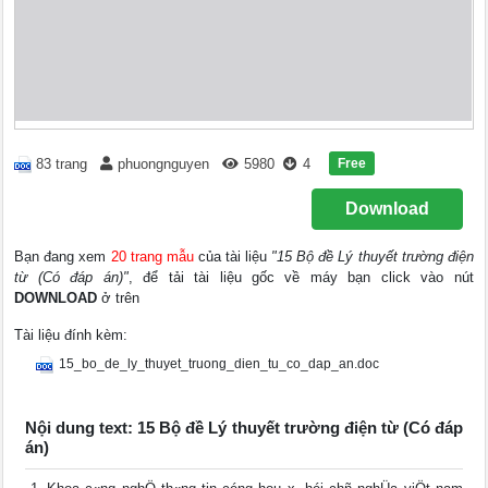
Free
83 trang
phuongnguyen
5980
4
Download
Bạn đang xem
20 trang mẫu
của tài liệu
"15 Bộ đề Lý thuyết trường điện
từ (Có đáp án)"
, để tải tài liệu gốc về máy bạn click vào nút
DOWNLOAD
ở trên
Tài liệu đính kèm:
15_bo_de_ly_thuyet_truong_dien_tu_co_dap_an.doc
Nội dung text: 15 Bộ đề Lý thuyết trường điện từ (Có đáp
án)