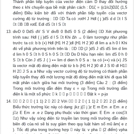
Thành phần tiếp tuyến của vectơ điện cảm D thay đổi hướng
theo ε khi chuyển qua bề mặt phân cách : D1ζ = (ε1/ε2)D2ζ (1,5
điểm) Điều kiện bờ đối với thành phần tiếp tuyến của vectơ
cường độ từ trường : D D Ta có :rotH J Hdl ( j )dS d d t l S
t B B rotE Edl dS t l S t
divD 0 DdS dV S V divB 0 BdS 0 S (2 điểm) D Xét phương
trình sau: Hdl ( j )dS d l S t Khi ∆h → 0 làm tươngtự như phần
trước ta có: b b (٭) Hdl (H1 H 2 )dl (H1 H 2 )l0 dl lim a a h 0 l Khi
đó vế phải phương trình trên là : D D (J )dS J dS dS lim d lim
d lim h 0 S t h 0 S h 0 S t D Do D hữu hạn nên: lim dS 0 h 0
S t b Còn J dS J ( ) ٭٭ lim d dien h 0 S a : ta có (٭٭) và (٭) JS
là vectơ mật độ dòng điện mặt từ b b (H1 H 2 )l0 dl J S l0 dl H1
H 2 J S a a Như vậy vectơ cường độ từ trường có thành phần
tiếp tuyến thay đổi một lượng mật độ dòng điện mặt khi đi qua bề
mặt phân cách giữa hai môi trường (3 điểm) Câu 2 : (3 điểm)
Trong môi trường dẫn điện thay ε = εp Trong môi trường dẫn
điện k là một số phức  k   p      Đặt k = p-jα
  2   ( 1 1) 2  2 2 Với   2  ( 1 1) 2  2 2 (1 điểm)
Biểu thức trường lúc này có dạng: jkz j( j )z E m Em .e Em .e z
jz E Em .e .e z Dạng phụ thuộc vào thời gian: E Em .e cos(t
z) Như vậy sóng điện từ truyền lan trong môi trường dẫn điện
biên độ của nó sẽ bị suy giảm theo quy luật hàm số mũ âm( e z
). Tốc độ pha trong trường hợp  này là: v pha  (2 điểm) vpha