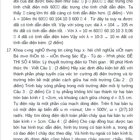
đối của đất được biểu diễn như sau:  p  j60  đặc trưng cho
tính chất điện môi 60 đặc trưng cho tính chất dẫn điện. Ta
thấy  càng lớn thì đất càng có tính dẫn điện hơn. (1 điểm) - Với
λ = 104m thì 60 60.104.10 3 600  4 . Từ đây ta suy ra được
đất có tính dẫn điện tốt. Vậy với sóng cực dài λ = 104 → 105 m
thì đất có tính dẫn điện tốt. - Với λ = 10 m 60 60.10.10 3 0,06
 4 đất có tính dẫn điện kém Vậy với λ = 10-3 → 10 m đất có
tính dẫn điện kém. (2 điểm)
Khoa c«ng nghÖ th«ng tin céng hoµ x· héi chñ nghÜa viÖt nam
Bé m«n ®iÖn tö – viÔn th«ng §éc lËp - Tù do - H¹nh phóc ĐỀ
THI SỐ 4 Môn: Lý thuyết trường điện từ Thời gian : 90 phút Hình
thức thi : Viết Câu 1 : (3 điểm) Hãy xác định điều kiện bờ đối với
thành phần pháp tuyến của véc tơ cường độ điện trường và từ
trường trên bề mặt phân cách giữa hai môi trường Câu 2 : (3
điểm) Trình bày sóng phẳng trong môi trường điện môi lý tưởng
Câu 3 : (2 điểm) Có 1 tụ phẳng không khí tạo thành từ hai bản
tròn bán kính r 1 =2cm, và khoảng cách giữa chúng d = 0,5 cm.
Tụ điện này là một phần của mạch dòng điện. Trên 6 hai bản tụ
có một điện áp biến đổi u m =sinωt; Um = 500V; ω = (2/7).10
rad/s. Hãy tìm dòng điện dịch toàn phần chảy qua hai bản tụ với
bán kính r = 1cm. Câu 4 : (2 điểm) Cho cáp đồng trục được tạo
bởi hai hình trục dẫn điện, hình trụ trong có bán kính a, trong đó
có dao điện I chảy dọc theo dây. Và hình trụ ngoài có bán kính b,
trong đó dòng điện cũng bằng I nhưng chảy ngược chiều. Hãy