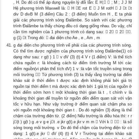
, H. Do đó có thể áp dụng nguyên lý đổi lẫn: E H;  ; M ; J J M
Hệ phương trình Maxwell là:  H E rot E  J M rotH  J t t
div D divB M (3 điểm) Câu 2 : (3 điểm) Muốn tìm H , E ta phải
giải các phương trình sóng Đalămbe. So sánh với các phương
trình Đalămbe ta thấy chúng đều có dạng giống nhau. Do vậy, chỉ
cần tìm nghiệm của 1 phương trình có dạng sau:  2  2 .
g (1) t Trong đó:  đại diện cho Ae , e , Am , m
g đại diện cho phương trình vế phải của các phương trình sóng.
Có thể tìm được nghiệm của phương trình sóng Đalămbe(1) có
dạng như sau: r g(t ) 1  v dV (3) (t) 4 V r (1 điểm) V: là thể tích
chứa nguồn r: là khoảng cách từ điểm tính trường M tới các
điểm nguồn(vi phân thể tích dV) 1 v :là vận tốc truyền sóng trong
môi trường  Từ phương trình (3) ta thấy rằng trường tại điểm
khảo sát ở thời điểm t được xác định không phải bởi giá trị
nguồn tại thời điểm t mà được xác định bởi 1 giá trị của nguồn ở
thời điểm sớm hơn t một khoảng thời gian là t , t chính v là
khoảng thời gian để truyền từ nguồn đến điểm quan sát với vận
tốc v hữu hạn. Như vậy trường ở điểm quan sát chậm pha so
với nguồn một khoảng thời gian t . Do đó nghiệm (3) đúng là thế
chậm của trường điện từ. (2 điểm) Nếu trường là điều hòa thì: r r
j(t ) g(t ) g .e v g e jt .e jkr g(t).e jkr v m m  Với k   : là số
sóng trong môi trường. v Do đó thế chậm của trường điện từ có
dạng: 1 g(t).e jkr  dV (4) (t) 4 V r Trường tại điểm khảo sát