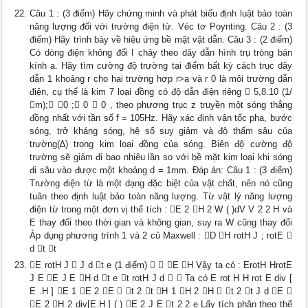
Câu 1 : (3 điểm) Hãy chứng minh và phát biểu định luật bảo toàn
năng lượng đối với trường điện từ. Véc tơ Poynting. Câu 2 : (3
điểm) Hãy trình bày về hiệu ứng bề mặt vật dẫn. Câu 3 : (2 điểm)
Có dòng điện không đổi I chảy theo dây dẫn hình trụ tròng bán
kính a. Hãy tìm cường độ trường tại điểm bất kỳ cách trục dây
dẫn 1 khoảng r cho hai trường hợp r>a và r 0 là môi trường dẫn
điện, cụ thể là kim 7 loại đồng có độ dẫn điện riêng  5,8.10 (1/
m); 0 ; 0  0 , theo phương trục z truyền một sóng thẳng
đồng nhất với tần số f = 105Hz. Hãy xác định vận tốc pha, bước
sóng, trở kháng sóng, hệ số suy giảm và độ thấm sâu của
trường(∆) trong kim loại đồng của sóng. Biên độ cường độ
trường sẽ giảm đi bao nhiêu lần so với bề mặt kim loại khi sóng
đi sâu vào được một khoảng d = 1mm. Đáp án: Câu 1 : (3 điểm)
Trường điện từ là một dạng đặc biệt của vật chất, nên nó cũng
tuân theo định luật bảo toàn năng lượng. Từ vật lý năng lượng
điện từ trong một đơn vị thể tích : E 2 H 2 W ( )dV V 2 2 H và
E thay đổi theo thời gian và không gian, suy ra W cũng thay đổi
Áp dụng phương trình 1 và 2 củ Maxwell : D H rotH J ; rotE 
d t t
E rotH J  J d t e (1 điểm)   E H Vậy ta có : ErotH HrotE
J E E J E H d t e t rotH J d   Ta có E rot H H rot E div [
E .H ] E 1 E 2 E  t 2 t H 1 H 2 H  t 2 t J d E 
E 2 H 2 div[E.H ] ( ) E 2 J E t 2 2 e Lấy tích phân theo thể