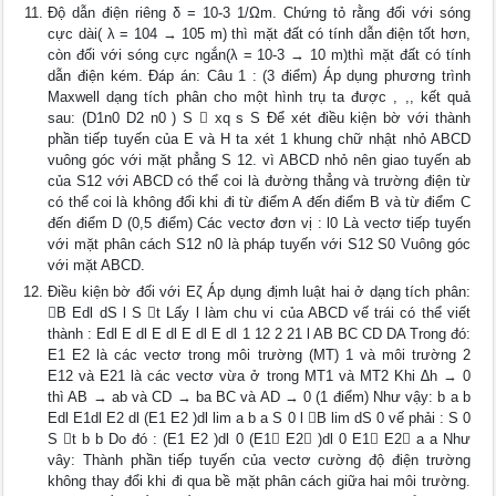
Độ dẫn điện riêng δ = 10-3 1/Ωm. Chứng tỏ rằng đối với sóng
cực dài( λ = 104 → 105 m) thì mặt đất có tính dẫn điện tốt hơn,
còn đối với sóng cực ngắn(λ = 10-3 → 10 m)thì mặt đất có tính
dẫn điện kém. Đáp án: Câu 1 : (3 điểm) Áp dụng phương trình
Maxwell dạng tích phân cho một hình trụ ta được , ,, kết quả
sau: (D1n0 D2 n0 ) S  xq s S Để xét điều kiện bờ với thành
phần tiếp tuyến của E và H ta xét 1 khung chữ nhật nhỏ ABCD
vuông góc với mặt phẳng S 12. vì ABCD nhỏ nên giao tuyến ab
của S12 với ABCD có thể coi là đường thẳng và trường điện từ
có thể coi là không đổi khi đi từ điểm A đến điểm B và từ điểm C
đến điểm D (0,5 điểm) Các vectơ đơn vị : l0 Là vectơ tiếp tuyến
với mặt phân cách S12 n0 là pháp tuyến với S12 S0 Vuông góc
với mặt ABCD.
Điều kiện bờ đối với Eζ Áp dụng địmh luật hai ở dạng tích phân:
B Edl dS l S t Lấy l làm chu vi của ABCD vế trái có thể viết
thành : Edl E dl E dl E dl E dl 1 12 2 21 l AB BC CD DA Trong đó:
E1 E2 là các vectơ trong môi trường (MT) 1 và môi trường 2
E12 và E21 là các vectơ vừa ở trong MT1 và MT2 Khi ∆h → 0
thì AB → ab và CD → ba BC và AD → 0 (1 điểm) Như vậy: b a b
Edl E1dl E2 dl (E1 E2 )dl lim a b a S 0 l B lim dS 0 vế phải : S 0
S t b b Do đó : (E1 E2 )dl 0 (E1 E2 )dl 0 E1 E2 a a Như
vây: Thành phần tiếp tuyến của vectơ cường độ điện trường
không thay đổi khi đi qua bề mặt phân cách giữa hai môi trường.