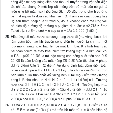
sóng điện từ hay sóng điện cao tân khi truyền trong vật dẫn điện
tốt chỉ tập chung ở một lớp rất mỏng trên bề mặt của nó gọi là
hiệu ứng bề mặt, hay hiệu ứng Skin Để đặc trưng cho hiệu ứng
bề mặt người ta đưa vào khai niệm độ thấm sâu của trường hay
độ sâu thâm nhập của trường ∆, đó là khoảng cách mà ứng với
nó biên độ cường độ trường suy giảm đi e lần: e ≈2,718 z Eme
Ta có : (z ) e Eme eα∆ = e suy ra ∆ = 1/α 1 2  (2 điểm)
Hiệu ứng bề mặt được áp dụng trong thực tế (mạ vàng, bạc), khi
làm giảm tiêu hao khi truyền sóng điện từ người ta chỉ mạ một
lớp mỏng vàng hoặc bạc lên bề mặt kim loại. Khi tính toán các
bài toán người ta thấy khái niệm trở kháng mặt của kim loại: ZS
= RS + ρXS  RS là trở đặc trưng cho công suất tiêu hao R S
2 XS là cảm kháng của mặt riêng ZS  2 Vận tốc pha: V pha p
 (3 điểm) Câu 3 : (2 điểm) Áp dụng định luật dòng điện toàn
phần của Ampe n H d l I  i L i 1 Lấy L là chu vi của đường tròn
bán kính r. Do tính chất đối xứng nên H tại mọi điểm trên đường
cong L là như nhau. n H d l H .2 r I  i L i 1 (1 điểm) n I - Trường
hợp r>a:  I i I H i 1 2 r n I r 2 Ir I J r 2 r 2 I H - Trường hợp r<a:
 i S 2 2 2 i 1 a a 2 a (2 điểm) Câu 4 : (2 điểm)  2 f .4 .10
7.5,8.107 Ta có  lớn nên  4782,7 2 2  2 f 2 .105 Vận tốc pha:
v 560,4 pha   1120,7 v 560,4 Mà  pha 5,604.10 3 f 105
0 Và Z C 120  0 2 2,09.10 4 2 f .4 .10 7.5,8.107 (1 điểm) z Ta
có: E Em .e cos(t z) (1) mà trên bề mặt thì z = 0 nên biên độ