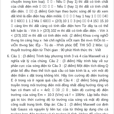
chuyển trong kim loại).   - Nếu  (hay 1) thì đất có tính chất
của chất điện môi     - Nếu  (hay 1) thì đất có tính chất
dẫn điện.   (1 điểm) Giới hạn theo bước sóng để từ đó xem
đất khô là dẫn điện hay điện môilà:     hay 1 hay 1   4
0  60 1 1 2 Mà  60 = (2/3).10 1  3 (m)  0 4 15 15.10
 càng lớn thì đất càng có tính dẫn điện hơn Từ đây ta có thể
kết luận là: - Với λ > (2/3).102 m thì đất có tính dẫn điện. - Với λ
< (2/3).102 m thì đất có tính điện môi. (2 điểm) Khoa c«ng nghÖ
th«ng tin céng hoµ x· héi chñ nghÜa viÖt nam Bé m«n ®iÖn tö –
viÔn th«ng §éc lËp - Tù do - H¹nh phóc ĐỀ THI SỐ 2 Môn: Lý
thuyết trường điện từ Thời gian : 90 phút Hình thức thi : Viết
Câu 1 : (3 điểm) Trình bày phương trình 3 và 4 của Maxwell và ý
nghĩa vật lý của chúng. Câu 2 : (3 điểm) Hãy trình bày về sự
phân cực của sóng điện từ Câu 3 : (2 điểm) Một điện tích dòng Q
phân bố đều theo thể tích quả cầu có bán kính là a, với môi độ
điện thẩm ε đặt trong không khí. Hãy tìm cường độ điện trường
E ở trong và ở ngoài quả cầu đó Câu 4 : (2 điểm) Sóng phẳng
truyền trong môi trường điện môi đồng nhất đẳng hướng rộng vô
hạn có tham số ε = 4ε0;  0 ; 0 ; biên độ cường độ điện
trường của sóng Em = 10-3 (V/m) và f = 106Hz. Lập biểu thức
giá trị tức thời cường độ từ trường của sóng và mật độ dòng
công suất trung bình. Đáp án: Câu 1 : (3 điểm) Maxwell coi định
luật Gauss và nguyên lý liên tục của từ thông áp dụng cho cả