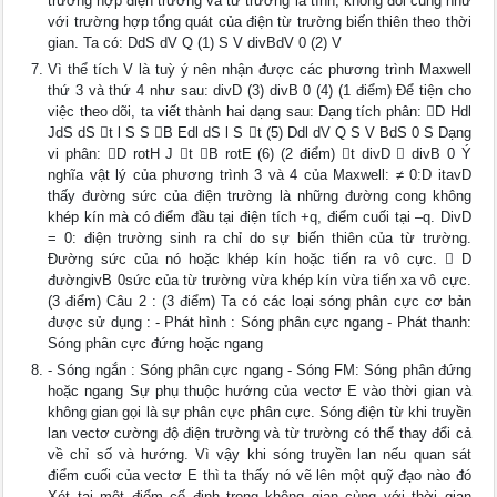
trường hợp điện trường và từ trường là tĩnh, không đổi cũng như
với trường hợp tổng quát của điện từ trường biến thiên theo thời
gian. Ta có: DdS dV Q (1) S V divBdV 0 (2) V
Vì thể tích V là tuỳ ý nên nhận được các phương trình Maxwell
thứ 3 và thứ 4 như sau: divD (3) divB 0 (4) (1 điểm) Để tiện cho
việc theo dõi, ta viết thành hai dạng sau: Dạng tích phân: D Hdl
JdS dS t l S S B Edl dS l S t (5) Ddl dV Q S V BdS 0 S Dạng
vi phân: D rotH J t B rotE (6) (2 điểm) t divD  divB 0 Ý
nghĩa vật lý của phương trình 3 và 4 của Maxwell: ≠ 0:D itavD
thấy đường sức của điện trường là những đường cong không
khép kín mà có điểm đầu tại điện tích +q, điểm cuối tại –q. DivD
= 0: điện trường sinh ra chỉ do sự biến thiên của từ trường.
Đường sức của nó hoặc khép kín hoặc tiến ra vô cực.  D
đườngivB 0sức của từ trường vừa khép kín vừa tiến xa vô cực.
(3 điểm) Câu 2 : (3 điểm) Ta có các loại sóng phân cực cơ bản
được sử dụng : - Phát hình : Sóng phân cực ngang - Phát thanh:
Sóng phân cực đứng hoặc ngang
- Sóng ngắn : Sóng phân cực ngang - Sóng FM: Sóng phân đứng
hoặc ngang Sự phụ thuộc hướng của vectơ E vào thời gian và
không gian gọi là sự phân cực phân cực. Sóng điện từ khi truyền
lan vectơ cường độ điện trường và từ trường có thể thay đổi cả
về chỉ số và hướng. Vì vậy khi sóng truyền lan nếu quan sát
điểm cuối của vectơ E thì ta thấy nó vẽ lên một quỹ đạo nào đó
Xét tại một điểm cố định trong không gian cùng với thời gian