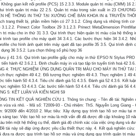
2. Không gian kết nối profile (PCS) 15 2.3.3. Module quản trị màu (CMM) 16 2
Qui trình quản trị màu 22 2.5. Quản trị màu trong sản xuất in 23 CHƯƠN
N HỆ THỐNG IN THỬ TẠI XƯỞNG CHẾ BẢN KHOA IN & TRUYỀN THÔN
ách trang thiết bị, phần mềm hiện có 27 3.1.2. Công dụng và những tính cơ
 3.1.2.2. Prinect Color Toolbox 29 3.1.2.3. Prinect MetaDimension PrintMa
trị màu cho in thử 31 3.3. Qui trình thực hiện quản trị màu của hệ thống in
 trình tạo profile cho máy quét 34 3.4.1. Các bước thực hiện 34 3.4.2. Nh
rofile cho hình ảnh quét trên máy quét đã tạo profile 35 3.5. Qui trình định
ử dụng 36 3.5.2. Lựa chọn thông số phù hợp 36
lưu ý 41 3.6. Qui trình tạo profile giấy cho máy in thử EPSO N Stylus PRO
 tiến hành 42 3.6.2.1. Định chuẩn máy in và tạo tập tin tuyến tính hoá 42 3.6
47 CHƯƠNG 4: THỰC NGHIỆM ỨNG DỤNG QUẢN TRỊ MÀU CHO MÁY IN THỬ TẠ
hực nghiệm 49 4.2. Đối tượng thực nghiệm 49 4.3. Thực nghiệm 1 49 4.
c tiến hành 50 4.3.4. Tiêu chí đánh giá 51 4.3.5. Đánh giá 52 4.3.6. Kết luậ
thực nghiệm 53 4.4.3. Các bước tiến hành 53 4.4.4. Tiêu chí đánh giá 56 4.4
CHƯƠNG 5: KẾT LUẬN VÀ KIẾN NGHỊ 59
IN KẾT QUẢ NGHIÊN CỨU 1. Thông tin chung: - Tên đề tài: Nghiên 
in vừa và nhỏ. - Mã số: T2009-93 - Chủ nhiệm: ThS. Nguyễn Long Giang -
iện: 9/2009 đến 4/2010 2. Mục tiêu: Xây dựng quy trình tạo hồ sơ màu tại 
à sáng tạo: Việc tạo hồ sơ màu là một vấn đề đã được đề cập khoảng 10 năm
màu trên một hệ thống cụ thể, đánh giá độ chính xác của việc ứng dụng và đư
ề tài này sẽ đáp ứng được yêu cầu thiết thực này. 4. Kết quả nghiên cứu:
đã đưa ra được quy trình tạo hồ sơ màu và ứng dụng quy trình quản trị màu