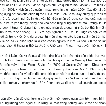
04 có một luận văn thạc sĩ về quản trị màu được thực hiện tại Đại học B
 thuật Tp.HCM đã có 2 đề tài nghiên cứu về quản trị màu đó là: • Tìm hiểu v
 năm 2002. • Nghiên cứu quản lí màu trong in thử - năm 2006. Các đề tài trê
g dụng cơ bản của quản trị màu. 1.3. Mục đích đề tài Xây dựng quy trình t
t ở các doanh nghiệp in vừa và nhỏ. Góp phần sử dụng có hiệu quả máy mó
 In và truyền thông. Nâng cao khả năng ứng dụng quản trị màu trong điều k
g góp những nội dung thiết thực góp phần đưa quản trị màu trở thành một
nh in và truyền thông. 1.4. Giới hạn nghiên cứu: Do điều kiện có hạn về 
 đề tài trong việc ứng dụng quản trị màu phục vụ việc kiểm soát màu trên hệ
y là cơ sở để nhân rộng ra ở các doanh nghiệp in vừa và nhỏ. Cụ thể sẽ l
ị màu cho hệ thống in thử tại Xưởng Chế bản – Khoa In và truyền thông. • T
ơ sở lí luận của đề tài qua đó hệ thống hóa các kiến thức cần thiết phục vụ 
trình thực hiện quản trị màu cho hệ thống in thử tại Xưởng Chế bản – Kh
màu trên máy in thử Epson Stylus Pro 7600 tại Xưởng Chế bản - Khoa In v
ề tài, người nghiên cứu sử dụng các phương pháp sau đây: 1. Phương p
am khảo trực tiếp và gián tiếp các thông tin về ứng dụng quản trị màu từ cá
 3) • Thực hiện các bước ứng dụng quản trị màu để kiểm soát màu cho má
liệu: (phục vụ nhiệm vụ 1, 2 ) • Phân tích và tổng hợp tài liệu về ứng dụng 
m gần đây, vấn đề chất lượng sản phẩm luôn được quan tâm trên mức bình
 chí cũng không nằm ngoài xu hướng đó. Một trong những vấn đề mà các doan