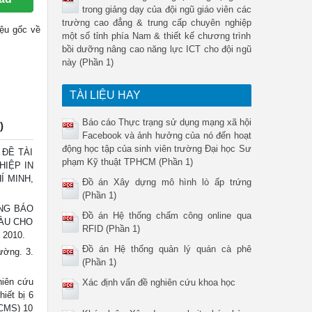
trong giảng dạy của đội ngũ giáo viên các
trường cao đẳng & trung cấp chuyên nghiệp
liệu gốc về
một số tỉnh phía Nam & thiết kế chương trình
bồi dưỡng nâng cao năng lực ICT cho đội ngũ
này (Phần 1)
TÀI LIỆU HAY
Báo cáo Thực trạng sử dụng mạng xã hội
)
Facebook và ảnh hưởng của nó đến hoạt
động học tập của sinh viên trường Đại học Sư
ĐỀ TÀI
phạm Kỹ thuật TPHCM (Phần 1)
IỆP IN
Í MINH,
Đồ án Xây dựng mô hình lò ấp trứng
(Phần 1)
NG BÁO
Đồ án Hệ thống chấm công online qua
ÀU CHO
RFID (Phần 1)
 2010.
Đồ án Hệ thống quản lý quán cà phê
ường. 3.
(Phần 1)
hiên cứu
Xác định vấn đề nghiên cứu khoa học
iết bị 6
(CMS) 10