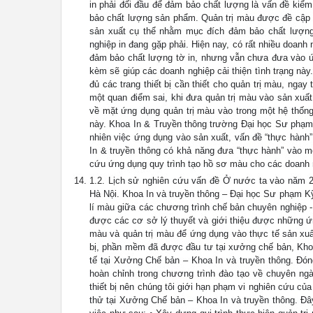
in phải đối đầu để đảm bảo chất lượng là vấn đề kiể
bảo chất lượng sản phẩm. Quản trị màu được đề cập đ
sản xuất cụ thể nhằm mục đích đảm bảo chất lượn
nghiệp in đang gặp phải. Hiện nay, có rất nhiều doanh 
đảm bảo chất lượng tờ in, nhưng vẫn chưa đưa vào ứng
kèm sẽ giúp các doanh nghiệp cải thiện tình trạng này
đủ các trang thiết bị cần thiết cho quản trị màu, ng
một quan điểm sai, khi đưa quản trị màu vào sản xuất 
về mặt ứng dụng quản trị màu vào trong một hệ thống
này. Khoa In & Truyền thông trường Đại học Sư phạm
nhiên việc ứng dụng vào sản xuất, vấn đề “thực hành”
In & truyền thông có khả năng đưa “thực hành” vào mô
cứu ứng dụng quy trình tạo hồ sơ màu cho các doanh 
1.2. Lịch sử nghiên cứu vấn đề Ở nước ta vào năm 20
Hà Nội. Khoa In và truyền thông – Đại học Sư phạm Kỹ
lí màu giữa các chương trình chế bản chuyên nghiệp -
được các cơ sở lý thuyết và giới thiệu được những ứn
màu và quản trị màu để ứng dụng vào thực tế sản xuấ
bị, phần mềm đã được đầu tư tại xưởng chế bản, Khoa
tế tại Xưởng Chế bản – Khoa In và truyền thông. Đón
hoàn chỉnh trong chương trình đào tạo về chuyên ngà
thiết bị nên chúng tôi giới hạn phạm vi nghiên cứu của
thử tại Xưởng Chế bản – Khoa In và truyền thông. Đâ