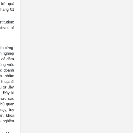
 kết quả
tháng 01
itution:
atives of
 thường.
h nghiệp
m để đảm
ông việc
c doanh
 màu nhằm
thuật đi
u tư đầy
. Đây là
thức sâu
chủ quan
dạy, tuy
ản, khoa
i nghiên