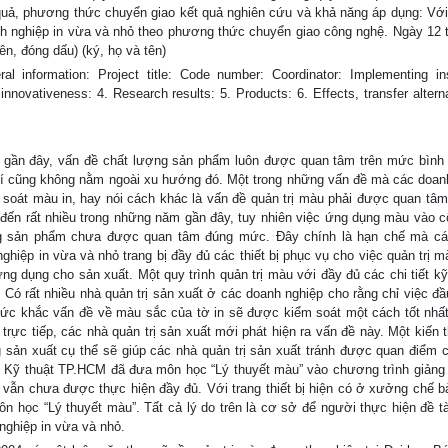
 quả, phương thức chuyển giao kết quả nghiên cứu và khả năng áp dụng: Với
nh nghiệp in vừa và nhỏ theo phương thức chuyển giao công nghệ. Ngày 12 
n, đóng dấu) (ký, họ và tên)
rmation: Project title: Code number: Coordinator: Implementing inst
innovativeness: 4. Research results: 5. Products: 6. Effects, transfer altern
m gần đây, vấn đề chất lượng sản phẩm luôn được quan tâm trên mức bình
 chí cũng không nằm ngoài xu hướng đó. Một trong những vấn đề mà các doan
m soát màu in, hay nói cách khác là vấn đề quản trị màu phải được quan tâ
ến rất nhiều trong những năm gần đây, tuy nhiên việc ứng dụng màu vào c
g sản phẩm chưa được quan tâm đúng mức. Đây chính là hạn chế mà cá
nghiệp in vừa và nhỏ trang bị đầy đủ các thiết bị phục vụ cho việc quản trị
 dụng cho sản xuất. Một quy trình quản trị màu với đầy đủ các chi tiết kỹ 
. Có rất nhiều nhà quản trị sản xuất ở các doanh nghiệp cho rằng chỉ việc đầ
ay tức khắc vấn đề về màu sắc của tờ in sẽ được kiểm soát một cách tốt nhất
trực tiếp, các nhà quản trị sản xuất mới phát hiện ra vấn đề này. Một kiến 
 sản xuất cụ thể sẽ giúp các nhà quản trị sản xuất tránh được quan điểm 
 Kỹ thuật TP.HCM đã đưa môn học “Lý thuyết màu” vào chương trình giảng 
 vẫn chưa được thực hiện đầy đủ. Với trang thiết bị hiện có ở xưởng chế b
n học “Lý thuyết màu”. Tất cả lý do trên là cơ sở để người thực hiện đề tà
nghiệp in vừa và nhỏ.