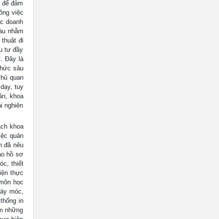
m để đảm
ông việc
c doanh
 màu nhằm
thuật đi
u tư đầy
. Đây là
thức sâu
chủ quan
dạy, tuy
ản, khoa
i nghiên
ách khoa
iệc quản
n đã nêu
ạo hồ sơ
c, thiết
iện thực
 môn học
máy móc,
 thống in
àm những