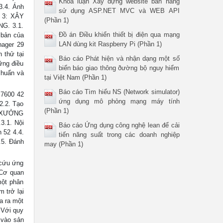
Khóa luận Xây dựng website bán hàng
.3.4. Ánh
sử dụng ASP.NET MVC và WEB API
G 3: XÂY
(Phần 1)
G. 3.1.
Đồ án Điều khiển thiết bị điện qua mạng
 bản của
LAN dùng kit Raspberry Pi (Phần 1)
nager 29
 thử tại
Báo cáo Phát hiện và nhận dạng một số
ững điều
biển báo giao thông ðường bộ nguy hiểm
 chuẩn và
tại Việt Nam (Phần 1)
Báo cáo Tìm hiểu NS (Network simulator)
 7600 42
ứng dụng mô phỏng mạng máy tính
.2.2. Tạo
(Phần 1)
I XƯỞNG
3.1. Nội
Báo cáo Ứng dụng công nghệ lean để cải
n 52 4.4.
tiến năng suất trong các doanh nghiệp
.5. Đánh
may (Phần 1)
cứu ứng
 Cơ quan
một phân
 trở lại
a ra một
 Với quy
 vào sản