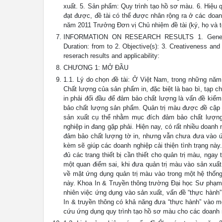
xuất. 5. Sản phẩm: Quy trình tạo hồ sơ màu. 6. Hiệu
đạt được, đề tài có thể được nhân rộng ra ở các doa
năm 2011 Trưởng Đơn vị Chủ nhiệm đề tài (ký, họ và tê
INFORMATION ON RESEARCH RESULTS 1. General info
Duration: from to 2. Objective(s): 3. Creativeness and 
reserach results and applicability:
CHƯƠNG 1: MỞ ĐẦU
1.1. Lý do chọn đề tài: Ở Việt Nam, trong những nă
Chất lượng của sản phẩm in, đặc biệt là bao bì, tạp
in phải đối đầu để đảm bảo chất lượng là vấn đề kiể
bảo chất lượng sản phẩm. Quản trị màu được đề cập đ
sản xuất cụ thể nhằm mục đích đảm bảo chất lượn
nghiệp in đang gặp phải. Hiện nay, có rất nhiều doanh 
đảm bảo chất lượng tờ in, nhưng vẫn chưa đưa vào ứng
kèm sẽ giúp các doanh nghiệp cải thiện tình trạng này
đủ các trang thiết bị cần thiết cho quản trị màu, ng
một quan điểm sai, khi đưa quản trị màu vào sản xuất 
về mặt ứng dụng quản trị màu vào trong một hệ thống
này. Khoa In & Truyền thông trường Đại học Sư phạm
nhiên việc ứng dụng vào sản xuất, vấn đề “thực hành”
In & truyền thông có khả năng đưa “thực hành” vào mô
cứu ứng dụng quy trình tạo hồ sơ màu cho các doanh 