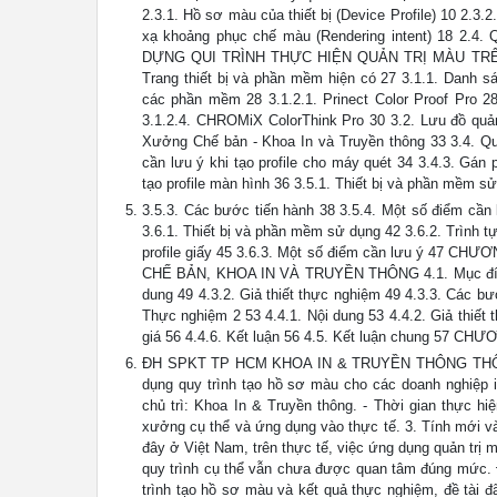
2.3.1. Hồ sơ màu của thiết bị (Device Profile) 10 2.3.
xạ khoảng phục chế màu (Rendering intent) 18 2.4. 
DỰNG QUI TRÌNH THỰC HIỆN QUẢN TRỊ MÀU TRÊ
Trang thiết bị và phần mềm hiện có 27 3.1.1. Danh s
các phần mềm 28 3.1.2.1. Prinect Color Proof Pro 28
3.1.2.4. CHROMiX ColorThink Pro 30 3.2. Lưu đồ quản 
Xưởng Chế bản - Khoa In và Truyền thông 33 3.4. Qui
cần lưu ý khi tạo profile cho máy quét 34 3.4.3. Gán p
tạo profile màn hình 36 3.5.1. Thiết bị và phần mềm s
3.5.3. Các bước tiến hành 38 3.5.4. Một số điểm cần 
3.6.1. Thiết bị và phần mềm sử dụng 42 3.6.2. Trình tự
profile giấy 45 3.6.3. Một số điểm cần lưu ý 
CHẾ BẢN, KHOA IN VÀ TRUYỀN THÔNG 4.1. Mục đích t
dung 49 4.3.2. Giả thiết thực nghiệm 49 4.3.3. Các bướ
Thực nghiệm 2 53 4.4.1. Nội dung 53 4.4.2. Giả thiết 
giá 56 4.4.6. Kết luận 56 4.5. Kết luận chung 57 
ĐH SPKT TP HCM KHOA IN & TRUYỀN THÔNG THÔNG T
dụng quy trình tạo hồ sơ màu cho các doanh nghiệp 
chủ trì: Khoa In & Truyền thông. - Thời gian thực h
xưởng cụ thể và ứng dụng vào thực tế. 3. Tính mới v
đây ở Việt Nam, trên thực tế, việc ứng dụng quản trị 
quy trình cụ thể vẫn chưa được quan tâm đúng mức. Đ
trình tạo hồ sơ màu và kết quả thực nghiệm, đề tài 