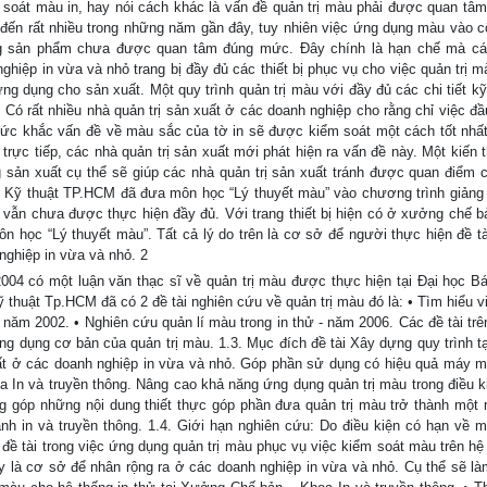
m soát màu in, hay nói cách khác là vấn đề quản trị màu phải được quan tâ
ến rất nhiều trong những năm gần đây, tuy nhiên việc ứng dụng màu vào c
g sản phẩm chưa được quan tâm đúng mức. Đây chính là hạn chế mà cá
nghiệp in vừa và nhỏ trang bị đầy đủ các thiết bị phục vụ cho việc quản trị
 dụng cho sản xuất. Một quy trình quản trị màu với đầy đủ các chi tiết kỹ 
. Có rất nhiều nhà quản trị sản xuất ở các doanh nghiệp cho rằng chỉ việc đầ
ay tức khắc vấn đề về màu sắc của tờ in sẽ được kiểm soát một cách tốt nhất
trực tiếp, các nhà quản trị sản xuất mới phát hiện ra vấn đề này. Một kiến 
 sản xuất cụ thể sẽ giúp các nhà quản trị sản xuất tránh được quan điểm 
 Kỹ thuật TP.HCM đã đưa môn học “Lý thuyết màu” vào chương trình giảng 
 vẫn chưa được thực hiện đầy đủ. Với trang thiết bị hiện có ở xưởng chế b
n học “Lý thuyết màu”. Tất cả lý do trên là cơ sở để người thực hiện đề tà
nghiệp in vừa và nhỏ. 2
04 có một luận văn thạc sĩ về quản trị màu được thực hiện tại Đại học B
 thuật Tp.HCM đã có 2 đề tài nghiên cứu về quản trị màu đó là: • Tìm hiểu v
 năm 2002. • Nghiên cứu quản lí màu trong in thử - năm 2006. Các đề tài trê
g dụng cơ bản của quản trị màu. 1.3. Mục đích đề tài Xây dựng quy trình t
t ở các doanh nghiệp in vừa và nhỏ. Góp phần sử dụng có hiệu quả máy mó
 In và truyền thông. Nâng cao khả năng ứng dụng quản trị màu trong điều k
g góp những nội dung thiết thực góp phần đưa quản trị màu trở thành một
nh in và truyền thông. 1.4. Giới hạn nghiên cứu: Do điều kiện có hạn về 
 đề tài trong việc ứng dụng quản trị màu phục vụ việc kiểm soát màu trên hệ
y là cơ sở để nhân rộng ra ở các doanh nghiệp in vừa và nhỏ. Cụ thể sẽ l