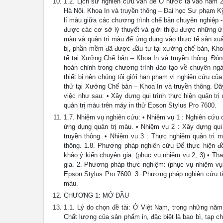
1.2. Lịch sử nghiên cứu vấn đề Ở nước ta vào năm 20
Hà Nội. Khoa In và truyền thông – Đại học Sư phạm Kỹ
lí màu giữa các chương trình chế bản chuyên nghiệp -
được các cơ sở lý thuyết và giới thiệu được những ứn
màu và quản trị màu để ứng dụng vào thực tế sản xuấ
bị, phần mềm đã được đầu tư tại xưởng chế bản, Khoa
tế tại Xưởng Chế bản – Khoa In và truyền thông. Đón
hoàn chỉnh trong chương trình đào tạo về chuyên ngà
thiết bị nên chúng tôi giới hạn phạm vi nghiên cứu của
thử tại Xưởng Chế bản – Khoa In và truyền thông. Đâ
việc như sau: • Xây dựng qui trình thực hiện quản tr
quản trị màu trên máy in thử Epson Stylus Pro 7600.
1.7. Nhiệm vụ nghiên cứu: • Nhiệm vụ 1 : Nghiên cứu c
ứng dụng quản trị màu. • Nhiệm vụ 2 : Xây dựng qui 
truyền thông. • Nhiệm vụ 3 : Thực nghiệm quản trị 
thông. 1.8. Phương pháp nghiên cứu Để thực hiện đ
khảo ý kiến chuyên gia: (phục vụ nhiệm vụ 2, 3) • Th
gia. 2. Phương pháp thực nghiệm: (phục vụ nhiệm vụ
Epson Stylus Pro 7600. 3. Phương pháp nghiên cứu tài 
màu.
CHƯƠNG 1: MỞ ĐẦU
1.1. Lý do chọn đề tài: Ở Việt Nam, trong những nă
Chất lượng của sản phẩm in, đặc biệt là bao bì, tạp