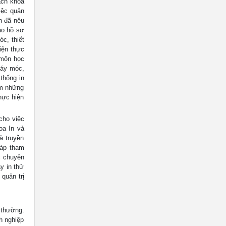
ách khoa
iệc quản
n đã nêu
ạo hồ sơ
c, thiết
iện thực
 môn học
máy móc,
 thống in
àm những
hực hiện
cho việc
oa In và
à truyền
háp tham
c chuyên
y in thử
quản trị
 thường.
h nghiệp