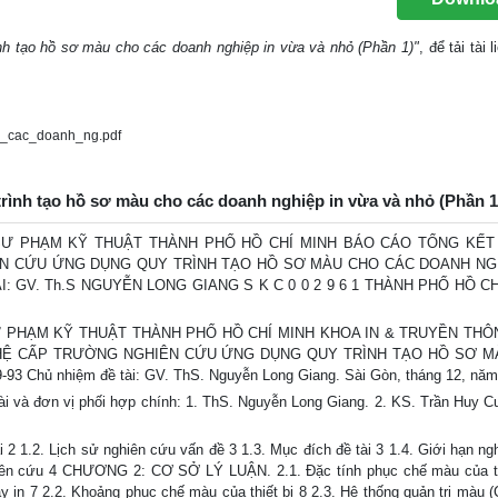
nh tạo hồ sơ màu cho các doanh nghiệp in vừa và nhỏ (Phần 1)"
, để tải tài 
_cac_doanh_ng.pdf
trình tạo hồ sơ màu cho các doanh nghiệp in vừa và nhỏ (Phần 1
Ư PHẠM KỸ THUẬT THÀNH PHỐ HỒ CHÍ MINH BÁO CÁO TỔNG KẾT 
N CỨU ỨNG DỤNG QUY TRÌNH TẠO HỒ SƠ MÀU CHO CÁC DOANH NGH
I: GV. Th.S NGUYỄN LONG GIANG S K C 0 0 2 9 6 1 THÀNH PHỐ HỒ CH
 PHẠM KỸ THUẬT THÀNH PHỐ HỒ CHÍ MINH KHOA IN & TRUYỀN THÔ
HỆ CẤP TRƯỜNG NGHIÊN CỨU ỨNG DỤNG QUY TRÌNH TẠO HỒ SƠ M
Chủ nhiệm đề tài: GV. ThS. Nguyễn Long Giang. Sài Gòn, tháng 12, năm
ài và đơn vị phối hợp chính: 1. ThS. Nguyễn Long Giang. 2. KS. Trần Huy C
.2. Lịch sử nghiên cứu vấn đề 3 1.3. Mục đích đề tài 3 1.4. Giới hạn ng
iên cứu 4 CHƯƠNG 2: CƠ SỞ LÝ LUẬN. 2.1. Đặc tính phục chế màu của th
áy in 7 2.2. Khoảng phục chế màu của thiết bị 8 2.3. Hệ thống quản trị màu 