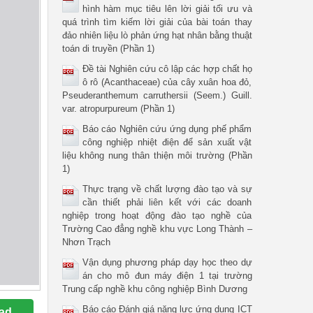
hình hàm mục tiêu lên lời giải tối ưu và
quá trình tìm kiếm lời giải của bài toán thay
đảo nhiên liệu lò phản ứng hạt nhân bằng thuật
toán di truyền (Phần 1)
Đề tài Nghiên cứu cô lập các hợp chất họ
ô rô (Acanthaceae) của cây xuân hoa đỏ,
Pseuderanthemum carruthersii (Seem.) Guill.
var. atropurpureum (Phần 1)
Báo cáo Nghiên cứu ứng dụng phế phẩm
công nghiệp nhiệt điện để sản xuất vật
liệu không nung thân thiện môi trường (Phần
1)
Thực trạng về chất lượng đào tạo và sự
cần thiết phải liên kết với các doanh
nghiệp trong hoạt động đào tạo nghề của
Trường Cao đẳng nghề khu vực Long Thành –
Nhơn Trạch
Vận dụng phương pháp dạy học theo dự
án cho mô đun máy điện 1 tại trường
Trung cấp nghề khu công nghiệp Bình Dương
Báo cáo Đánh giá năng lực ứng dụng ICT
ad