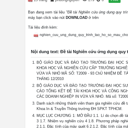
Bạn đang xem tài liệu
"Đề tài Nghiên cứu ứng dụng quy trì
máy bạn click vào nút
DOWNLOAD
ở trên
Tài liệu đính kèm:
nghien_cuu_ung_dung_quy_trinh_tao_ho_so_mau_cho
Nội dung text: Đề tài Nghiên cứu ứng dụng quy 
BỘ GIÁO DỤC VÀ ĐÀO TẠO TRƯỜNG ĐẠI HỌC S
KHOA HỌC VÀ NGHIÊN CỨU CẤP TRƯỜNG NGHIÊ
VỪA VÀ NHỎ MÃ SỐ: T2009 - 93 ChỦ NHIỆM ĐỀ TÀ
THÁNG 12/2010
BỘ GIÁO DỤC VÀ ĐÀO TẠO TRƯỜNG ĐẠI HỌC SƯ
CÁO TỔNG KẾT ĐỀ TÀI KHOA HỌC VÀ CÔNG NG
CÁC DOANH NGHIỆP IN VỪA VÀ NHỎ. Mã số: T2009-93 
Danh sách những thành viên tham gia nghiên cứu đề t
Khoa In & Truyền Thông trường ĐH SPKT TPHCM.
MỤC LỤC CHƯƠNG 1: MỞ ĐẦU 1.1. Lí do chọn đề tài 2 1
3 1.7. Nhiệm vụ nghiên cứu 4 1.8. Phương pháp ngh
2.1.1. Đặc tính của máy quét 6 2.1.2. Đặc tính của m